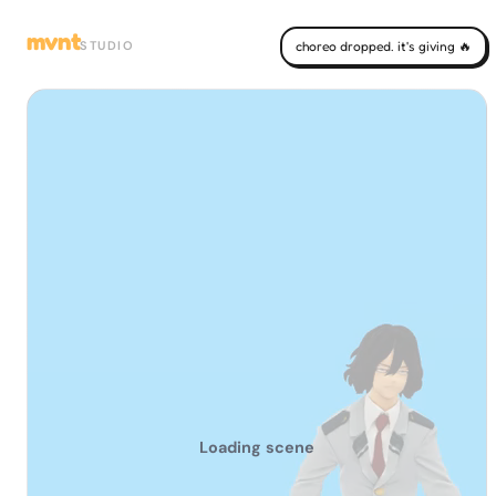
mvnt
STUDIO
choreo dropped. it's giving 🔥
Loading scene