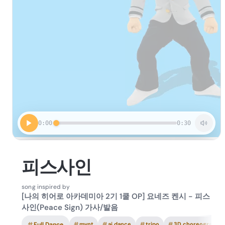
0:00
0:30
피스사인
song inspired by
[나의 히어로 아카데미아 2기 1쿨 OP] 요네즈 켄시 - 피스
사인(Peace Sign) 가사/발음
#
Full Dance
#
mvnt
#
ai dance
#
tripo
#
3D choreography